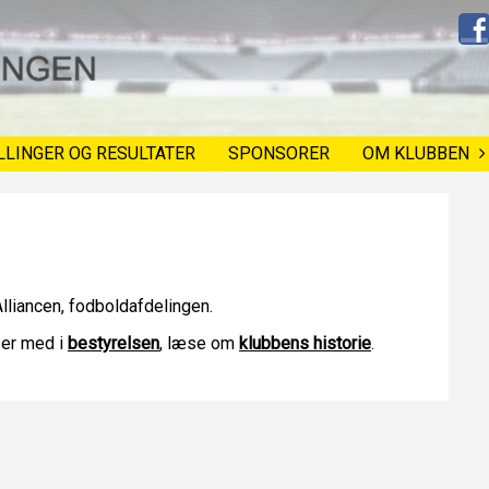
LLINGER OG RESULTATER
SPONSORER
OM KLUBBEN
lliancen, fodboldafdelingen.
 er med i
bestyrelsen
, læse om
klubbens historie
.