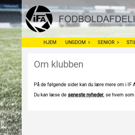
HJEM
UNGDOM
SENIOR
STI
Om klubben
På de følgende sider kan du lære mere om i IF A
Du kan læse de
seneste nyheder
, se hvem som